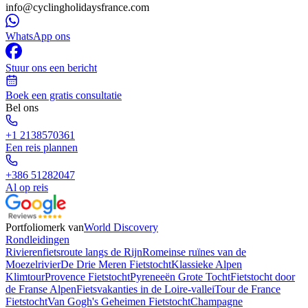
info@cyclingholidaysfrance.com
WhatsApp ons
Stuur ons een bericht
Boek een gratis consultatie
Bel ons
+1 2138570361
Een reis plannen
+386 51282047
Al op reis
Portfoliomerk van
World Discovery
Rondleidingen
Rivierenfietsroute langs de Rijn
Romeinse ruïnes van de
Moezelrivier
De Drie Meren Fietstocht
Klassieke Alpen
Klimtour
Provence Fietstocht
Pyreneeën Grote Tocht
Fietstocht door
de Franse Alpen
Fietsvakanties in de Loire-vallei
Tour de France
Fietstocht
Van Gogh's Geheimen Fietstocht
Champagne