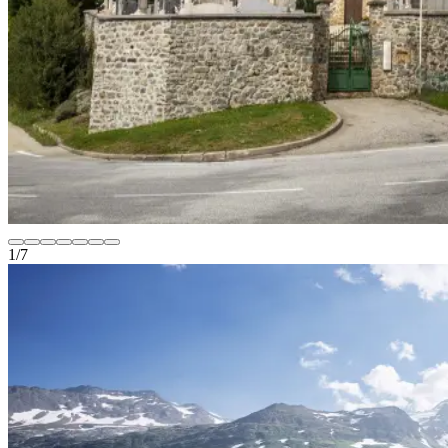
1
/
7