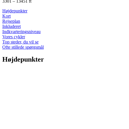
3301 – 13451 ft
Højdepunkter
Kort
Rejseplan
Inkluderet
Indkvarteringsniveau
Vores cykler
Top steder, du vil se
Ofte stillede spørgsmål
Højdepunkter